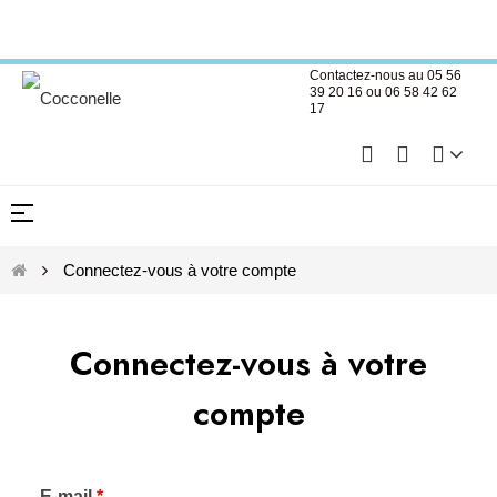
Créer un compte professionnel
Contactez-nous au 05 56
39 20 16 ou 06 58 42 62
17
Basculer
☰
Créer un compte professionnel
la
navigation
Connectez-vous à votre compte
Connectez-vous à votre
compte
E-mail