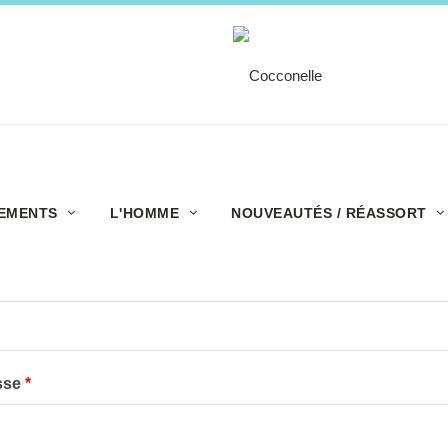
Créer un compte professionnel
Connectez-vous à votre compte
EMENTS
L'HOMME
NOUVEAUTÉS / RÉASSORT
sse