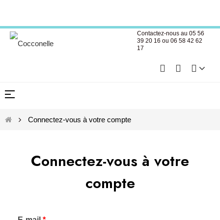
Créer un compte professionnel
Contactez-nous au 05 56
39 20 16 ou 06 58 42 62
17
Basculer
☰
Créer un compte professionnel
la
navigation
Connectez-vous à votre compte
Connectez-vous à votre
compte
E-mail